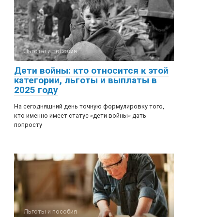
Льготы и пособия
Дети войны: кто относится к этой
категории, льготы и выплаты в
2025 году
На сегодняшний день точную формулировку того,
кто именно имеет статус «дети войны» дать
попросту
Льготы и пособия