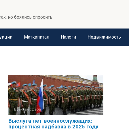
тах, но боялись спросить
укции
Маткапитал
Налоги
Недвижимость
Военная сфера
Выслуга лет военнослужащих:
процентная надбавка в 2025 году