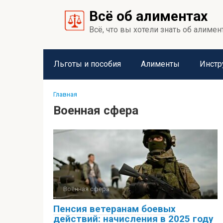
Перейти
Всё об алиментах
к
контенту
Всё, что вы хотели знать об алимен
Льготы и пособия
Алименты
Инстр
Главная
Военная сфера
Военная сфера
Пенсия ветеранам боевых
действий: начисления в 2025 году