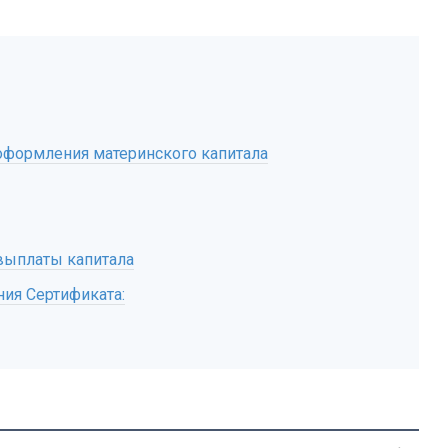
оформления материнского капитала
выплаты капитала
ия Сертификата: