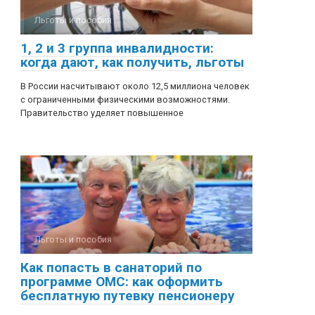
Льготы и пособия
1, 2 и 3 группа инвалидности:
когда дают, как получить, льготы
В России насчитывают около 12,5 миллиона человек
с ограниченными физическими возможностями.
Правительство уделяет повышенное
Льготы и пособия
Как попасть в санаторий по
программе ОМС: как оформить
бесплатную путевку пенсионеру